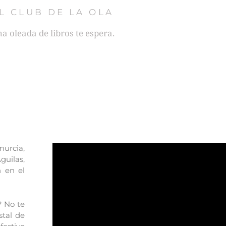
L CLUB DE LA OLA
a oleada de libros te espera.
urcia,
guilas,
n en el
? No te
stal de