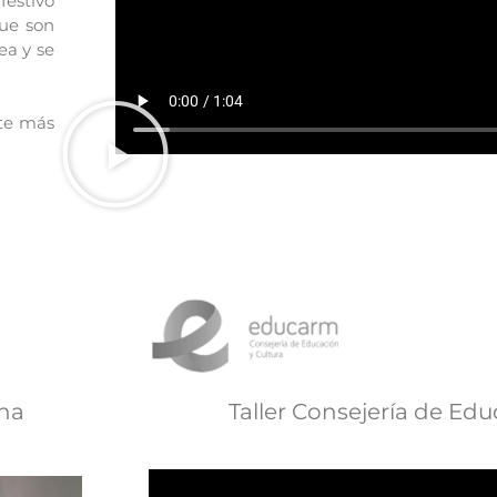
festivo
que son
ea y se
rte más
ena
Taller Consejería de Ed