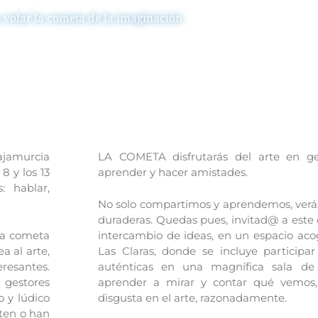
 volar la cometa de la imaginación
ajamurcia
LA COMETA disfrutarás del arte en g
8 y los 13
aprender y hacer amistades.
: hablar,
No solo compartimos y aprendemos, verás
duraderas. Quedas pues, invitad@ a este 
 la cometa
intercambio de ideas, en un espacio acog
a al arte,
Las Claras, donde se incluye participa
eresantes.
auténticas en una magnífica sala de 
, gestores
aprender a mirar y contar qué vemos
o y lúdico
disgusta en el arte, razonadamente.
sten o han