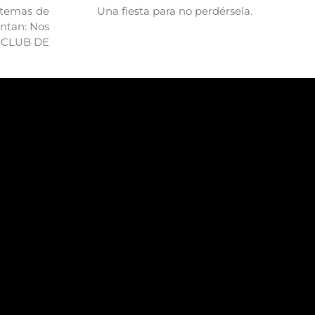
n temas de
Una fiesta para no perdérsela.
ntan: Nos
EL CLUB DE