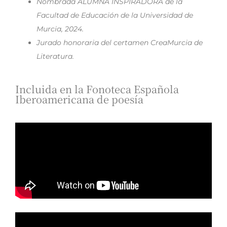
Nombrada ALUMNA INSPIRADORA de la
Facultad de Educación de la Universidad de
Murcia, 2024.
Jurado honoraria del certamen CreaMurcia de
Literatura.
Incluida en la Fonoteca Española
Iberoamericana de poesía